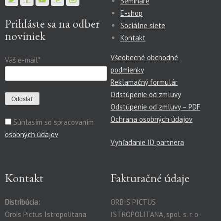
Semináre
E-shop
Prihláste sa na odber
Sociálne siete
noviniek
Kontakt
Všeobecné obchodné
Váš e-mail*
podmienky
Reklamačný formulár
Odstúpenie od zmluvy
Odstúpenie od zmluvy – PDF
Ochrana osobných údajov
Súhlasím so spracovaním
osobných údajov
Vyhľadanie ID partnera
Kontakt
Fakturačné údaje
Distribúcia:
ORBIS PICTUS
Orbis Pictus Istropolitana
ISTROPOLITANA, spol. s. r. o.