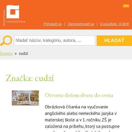
Skip
to
content
Prihlásiť sa
|
Zaregistrovať sa
|
0 položiek -
0,00
€
Domov
cudzí
Značka:
cudzí
Otvorte deťom dvere do sveta
Obrázková čítanka na vyučovanie
anglického alebo nemeckého jazyka v
materskej škole a v 1. ročníku ZŠ je
založená na príbehu, ktorý sa postupne