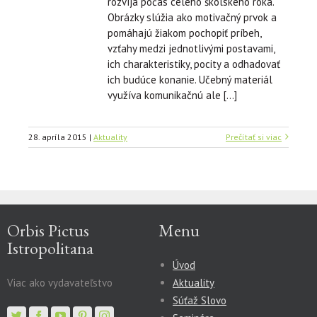
rozvíja počas celého školského roka.
Obrázky slúžia ako motivačný prvok a
pomáhajú žiakom pochopiť príbeh,
vzťahy medzi jednotlivými postavami,
ich charakteristiky, pocity a odhadovať
ich budúce konanie. Učebný materiál
využíva komunikačnú ale […]
28. apríla 2015
|
Aktuality
Prečítať si viac
Orbis Pictus
Menu
Istropolitana
Úvod
Viac ako vydavateľstvo
Aktuality
Súťaž Slovo