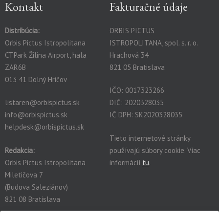
Kontakt
Fakturačné údaje
Distribúcia:
ORBIS PICTUS
Orbis Pictus Istropolitana
ISTROPOLITANA, spol. s. r. o.
CTPark Žilina Airport, hala
Hrachová 34
ZAR6B
821 05 Bratislava
013 41 Dolný Hričov
IČO: 0017323266
listaren@orbispictus.sk
DIČ: 2020328035
info@orbispictus.sk
IČ DPH: SK2020328035
helpdesk@orbispictus.sk
Tieto internetové stránky
Redakcia:
používajú súbory cookie. Viac
Orbis Pictus Istropolitana
informácií
tu
.
Miletičova 7
(Budova Saleziánov)
821 08 Bratislava