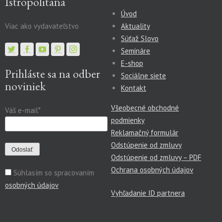
Istropolitana
Úvod
Viac ako vydavateľstvo
Aktuality
Súťaž Slovo
Semináre
E-shop
Prihláste sa na odber
Sociálne siete
noviniek
Kontakt
Všeobecné obchodné
Váš e-mail*
podmienky
Reklamačný formulár
Odstúpenie od zmluvy
Odstúpenie od zmluvy – PDF
Ochrana osobných údajov
Súhlasím so spracovaním
osobných údajov
Vyhľadanie ID partnera