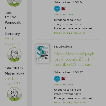
Skladový kód: 100664
SADA
Cena
8,20
€
s DPH
TITULOV
Uvedená cena je pre
Pomocník
zaregistrované školy.
z
Pre objednávanie je potrebná
registrácia
a
prihlásenie
.
literatúry
pre II.
stupeň ZŠ
J. Krajčovičová
Nový Slovenský jazyk
pre 6. ročník ZŠ a 1.
ročník GOŠ – 1. časť
SADA TITULOV
Skladový kód: 100667
Matematika
pre II.
stupeň ZŠ
Cena
8,20
€
s DPH
Uvedená cena je pre
zaregistrované školy.
Pre objednávanie je potrebná
registrácia
a
prihlásenie
.