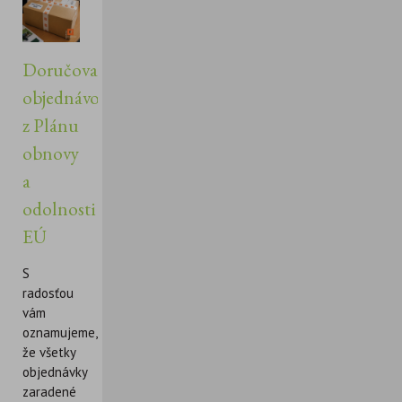
Doručovanie
objednávok
z Plánu
obnovy
a
odolnosti
EÚ
S
radosťou
vám
oznamujeme,
že všetky
objednávky
zaradené