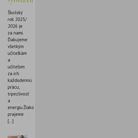
Školský
rok 2025/
2026 je
za nami.
Ďakujeme
všetkým
učiteľkám
a
učiteľom
za ich
každodennú
prácu,
trpezlivosť
a
energiu.Žiakom
prajeme
[...]