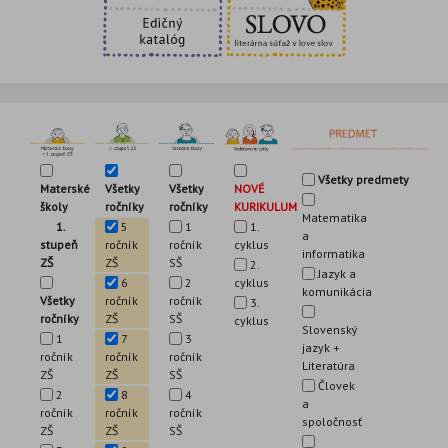
Všetky predmety
Materské
Všetky
NOVÉ
Všetky
školy
ročníky
KURIKULUM
ročníky
Matematika
1.
5
1.
1
a
stupeň
ročník
cyklus
ročník
informatika
ZŠ
ZŠ
SŠ
2.
Jazyk a
6
cyklus
2
komunikácia
Všetky
ročník
ročník
3.
ročníky
ZŠ
SŠ
cyklus
Slovenský
1
7
3
jazyk +
ročník
ročník
ročník
Literatúra
ZŠ
ZŠ
SŠ
Človek
2
8
4
a
ročník
ročník
ročník
spoločnosť
ZŠ
ZŠ
SŠ