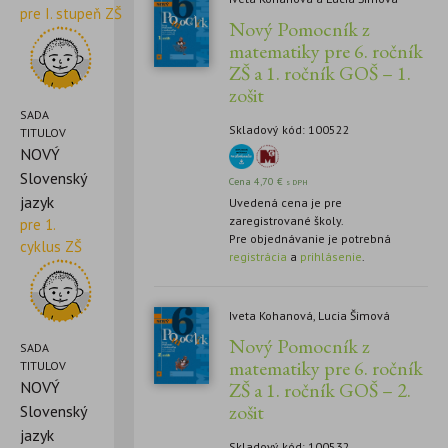
pre I. stupeň ZŠ
Nový Pomocník z
matematiky pre 6. ročník
ZŠ a 1. ročník GOŠ – 1.
zošit
SADA
Skladový kód: 100522
TITULOV
NOVÝ
Slovenský
Cena
4,70
€
s DPH
jazyk
Uvedená cena je pre
zaregistrované školy.
pre 1.
Pre objednávanie je potrebná
cyklus ZŠ
registrácia
a
prihlásenie
.
Iveta Kohanová, Lucia Šimová
Nový Pomocník z
SADA
matematiky pre 6. ročník
TITULOV
ZŠ a 1. ročník GOŠ – 2.
NOVÝ
zošit
Slovenský
jazyk
Skladový kód: 100532