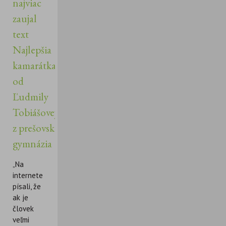
najviac
zaujal
text
Najlepšia
kamarátka
od
Ľudmily
Tobiášovej
z prešovského
gymnázia
„Na
internete
písali, že
ak je
človek
veľmi