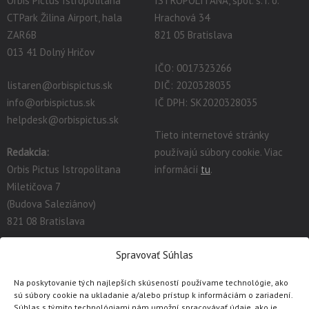
Orbis Pictus Istropolitana
ISTROPOLITANA, spol. s. r. o.
CTPark Žilina Airport, hala
Hrachová 34
ZAR6B
821 05 Bratislava
013 41 Dolný Hričov
IČO: 0017323266
listaren@orbispictus.sk
DIČ: 2020328035
info@orbispictus.sk
IČ DPH: SK2020328035
helpdesk@orbispictus.sk
Tieto internetové stránky
Redakcia:
používajú súbory cookie. Viac
Orbis Pictus Istropolitana
informácií
tu
.
Miletičova 7
(Budova Saleziánov)
821 08 Bratislava
redakcia@orbispictus.sk
Spravovať Súhlas
Na poskytovanie tých najlepších skúseností používame technológie, ako
Podrobnú dokumentáciu a návody na prácu s E-učebnicami
sú súbory cookie na ukladanie a/alebo prístup k informáciám o zariadení.
nájdete tu:
https://orbispictus.sk/vyuka-co-naje-fektivnejsie-s-e-
Súhlas s týmito technológiami nám umožní spracovávať údaje, ako je