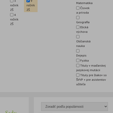
3
9
Matematika
ročník
ročník
Človek
ZŠ
ZŠ
a príroda
4
ročník
Geografia
ZŠ
Etická
výchova
Občianská
nauka
Dejepis
Fyzika
Tituly v maďarskej
jazykovej mutácii
Tituly pre žiakov so
ŠVVP + pre asistentov
učiteľa
Sady