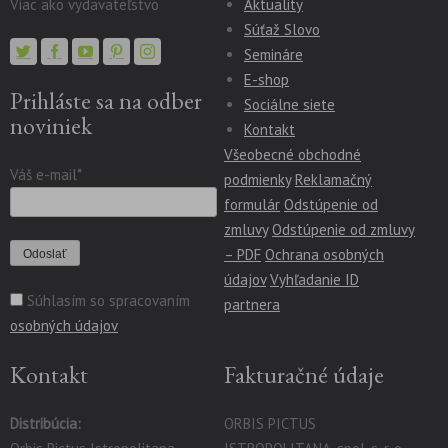
Viac ako vydavateľstvo
Aktuality
Súťaž Slovo
Semináre
E-shop
Prihláste sa na odber
Sociálne siete
noviniek
Kontakt
Všeobecné obchodné
Váš e-mail*
podmienky
Reklamačný
formulár
Odstúpenie od
zmluvy
Odstúpenie od zmluvy
– PDF
Ochrana osobných
údajov
Vyhľadanie ID
Súhlasím so spracovaním
partnera
osobných údajov
Kontakt
Fakturačné údaje
Distribúcia:
ORBIS PICTUS